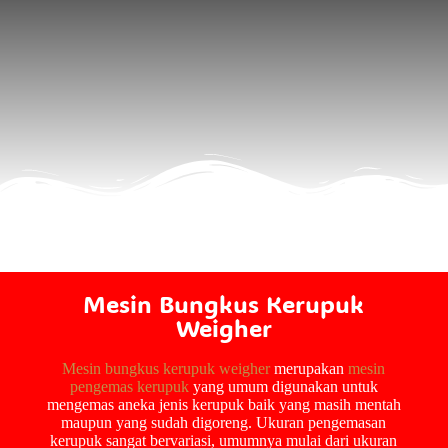
Mesin Bungkus Kerupuk
Weigher
Mesin bungkus kerupuk weigher
merupakan
mesin
pengemas kerupuk
yang umum digunakan untuk
mengemas aneka jenis kerupuk baik yang masih mentah
maupun yang sudah digoreng. Ukuran pengemasan
kerupuk sangat bervariasi, umumnya mulai dari ukuran