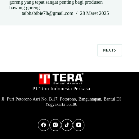
goreng yang tepat sangat penting bagi produsen
bawang goreng.…
taibhabibie78@gmail.com
28 Maret 2025
NEXT
PT Tera Indonesia Perkasa
Jl. Puri Potorono Asri No. B.17, Potorono, Banguntapan, Bantul DI
Yogyakarta 55196
Socials